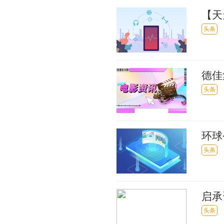
【天
模式
头条
德佳
还原
头条
环球
菜产
头条
启承
费大
头条