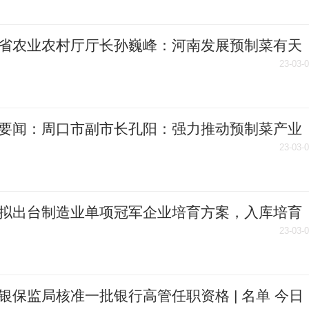
省农业农村厅厅长孙巍峰：河南发展预制菜有天
地利、人和优势 天天热文
23-03-
要闻：周口市副市长孔阳：强力推动预制菜产业
集聚链式发展
23-03-
拟出台制造业单项冠军企业培育方案，入库培育
申请条件公布 今日热文
23-03-
银保监局核准一批银行高管任职资格 | 名单 今日