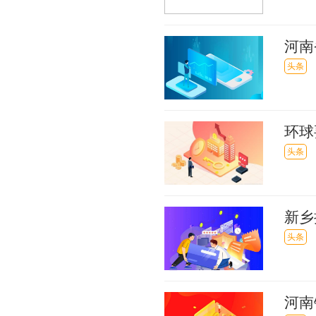
河南
时、
头条
环球
集群
头条
新乡
企业
头条
河南