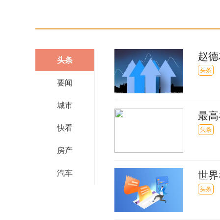
赵德
头条
头条
要闻
城市
最高
快看
头条
房产
汽车
世界
苏，
头条