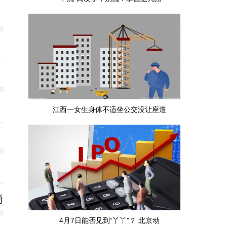
08
08
江西一女生身体不适坐公交没让座遭
08
消
08
4月7日能否见到“丫丫”？ 北京动