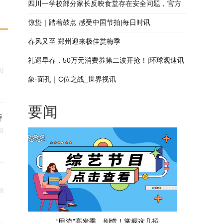
碎片乱飞
四川一学校部分家长反映食堂存在安全问题，官方
通报：已封存送检 天天观速讯
惊蛰｜踏着鼓点 感受中国节拍|每日时讯
春风又至 郑州迎来极佳赏梅季
礼遇早春，50万元消费券第二波开抢！|环球观速讯
08
象·面孔｜C位之战_世界视讯
要闻
持
08
08
“甲流”高发季，别慌！掌握这几招