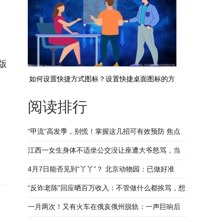
版
如何设置快捷方式图标？设置快捷桌面图标的方
阅读排行
法步骤
“甲流”高发季，别慌！掌握这几招可有效预防 焦点
热议
江西一女生身体不适坐公交没让座遭大爷怒骂，当
事人：被骂5分钟很无奈
4月7日能否见到“丫丫”？ 北京动物园：已做好准
备，暂无法给出准确消息 全球观焦点
“反诈老陈”回应晒百万收入：不管做什么都挨骂，想
证明自己很实在_环球今日讯
一月两次！又有火车在俄亥俄州脱轨：一声巨响后