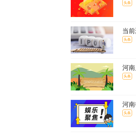
观点
头条
当前
制菜
头条
河南
报
头条
河南
头条