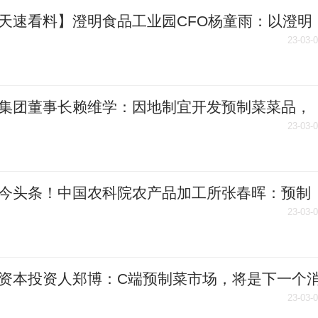
天速看料】澄明食品工业园CFO杨童雨：以澄明
，打造中部最大的火锅、烧烤、预制菜食材基地
23-03-
集团董事长赖维学：因地制宜开发预制菜菜品，
厨房味道
23-03-
今头条！中国农科院农产品加工所张春晖：预制
业发展，工业转换是核心
23-03-
资本投资人郑博：C端预制菜市场，将是下一个
蓝海
23-03-