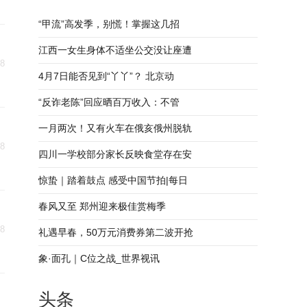
“甲流”高发季，别慌！掌握这几招
江西一女生身体不适坐公交没让座遭
08
4月7日能否见到“丫丫”？ 北京动
“反诈老陈”回应晒百万收入：不管
一月两次！又有火车在俄亥俄州脱轨
08
四川一学校部分家长反映食堂存在安
惊蛰｜踏着鼓点 感受中国节拍|每日
春风又至 郑州迎来极佳赏梅季
08
礼遇早春，50万元消费券第二波开抢
象·面孔｜C位之战_世界视讯
头条