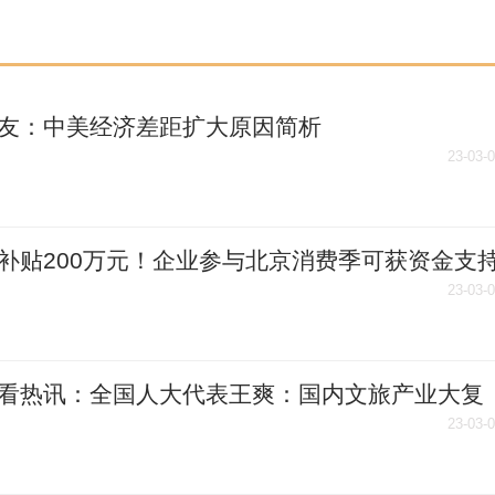
友：中美经济差距扩大原因简析
23-03-
补贴200万元！企业参与北京消费季可获资金支
23-03-
看热讯：全国人大代表王爽：国内文旅产业大复
亟待引入金融活水丨全国两会财经访谈㉗
23-03-