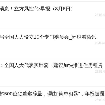
消息！立方风控鸟·早报（3月6日）
23-03-
届全国人大设立10个专门委员会_环球看热讯
23-03-
：全国人大代表买世蕊：建议加快推进住房租赁
立法
23-03-
超500位独董递辞呈，理由“简单粗暴”，年报披露
离职高峰
23-03-