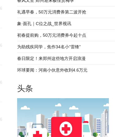
春风又至 郑州迎来极佳赏梅季
06
礼遇早春，50万元消费券第二波开抢
象·面孔｜C位之战_世界视讯
初春提前购，50万元消费券今起十点
06
为助残疾同学，焦作34名小“雷锋”
春日限定！来郑州这些地方开启浪漫
环球要闻：河南小伙意外收到4.6万元
06
头条
06