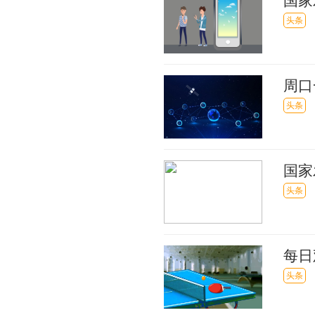
国家
天天
头条
周口
4.9
头条
国家
头条
每日
对接
头条