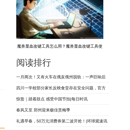
魔兽显血改键工具怎么用？魔兽显血改键工具使
阅读排行
用方法及注意事项
一月两次！又有火车在俄亥俄州脱轨：一声巨响后
碎片乱飞
四川一学校部分家长反映食堂存在安全问题，官方
通报：已封存送检 天天观速讯
惊蛰｜踏着鼓点 感受中国节拍|每日时讯
春风又至 郑州迎来极佳赏梅季
礼遇早春，50万元消费券第二波开抢！|环球观速讯