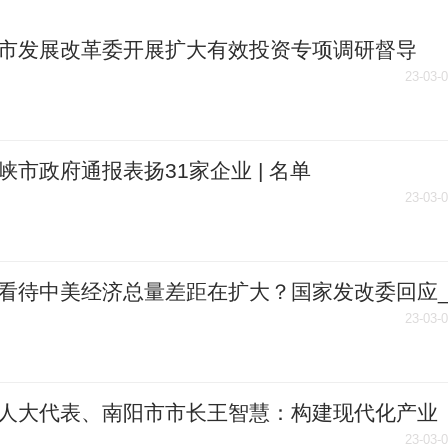
市发展改革委开展扩大有效投资专项调研督导
23-03-
峡市政府通报表扬31家企业 | 名单
23-03-
看待中美经济总量差距在扩大？国家发改委回应
消息
23-03-
人大代表、南阳市市长王智慧：构建现代化产业
|环球播资讯
23-03-