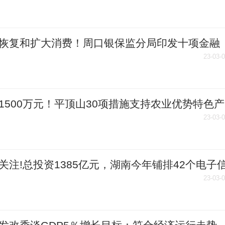
恢复和扩大消费！周口银保监分局印发十项金融
|焦点消息
23-03-
1500万元！平顶山30项措施支持农业优势特色产
展
23-03-
关注!总投资1385亿元，湖南今年铺排42个电子
造业重点项目
23-03-