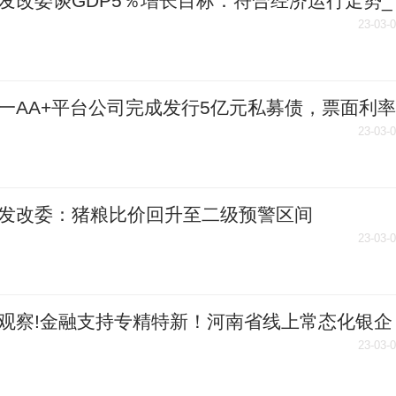
发改委谈GDP5％增长目标：符合经济运行走势_
百事通
23-03-
一AA+平台公司完成发行5亿元私募债，票面利率
9％
23-03-
发改委：猪粮比价回升至二级预警区间
23-03-
观察!金融支持专精特新！河南省线上常态化银企
即将举行
23-03-