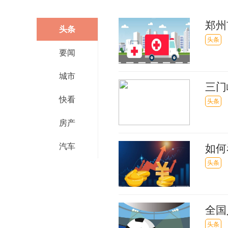
郑州
头条
头条
要闻
城市
三门
快看
头条
房产
汽车
如何
世界
头条
全国
体系
头条