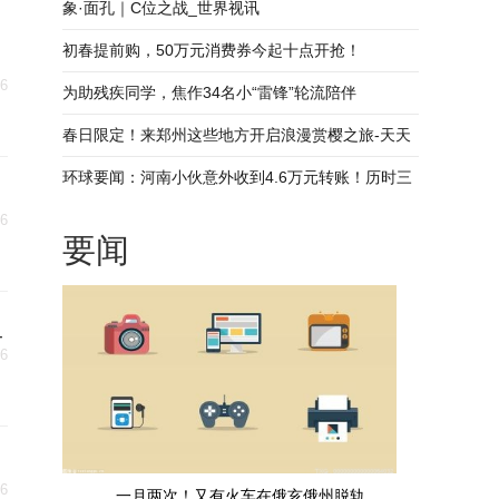
象·面孔｜C位之战_世界视讯
初春提前购，50万元消费券今起十点开抢！
06
为助残疾同学，焦作34名小“雷锋”轮流陪伴
春日限定！来郑州这些地方开启浪漫赏樱之旅-天天
头条
环球要闻：河南小伙意外收到4.6万元转账！历时三
小时寻主退回
06
要闻
_
06
06
一月两次！又有火车在俄亥俄州脱轨