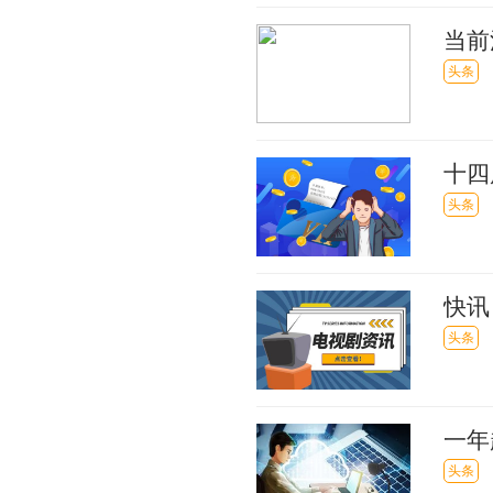
当前
头条
十四
头条
快讯
市场
头条
一年
季是
头条