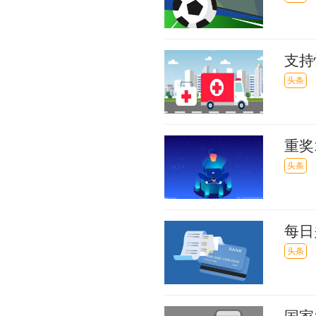
支持
措施
头条
重奖
业发
头条
每日
息制
头条